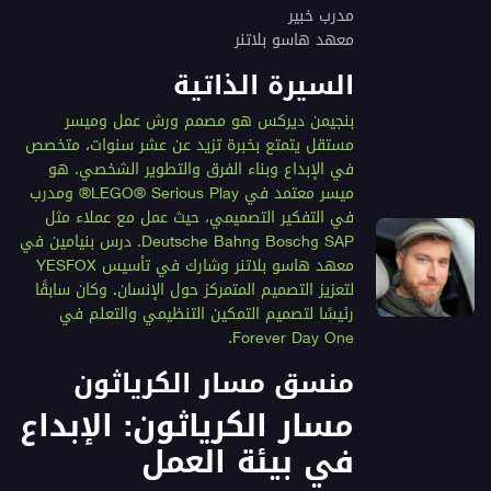
مدرب خبير
معهد هاسو بلاتنر
السيرة الذاتية
بنجيمن ديركس هو مصمم ورش عمل وميسر
مستقل يتمتع بخبرة تزيد عن عشر سنوات، متخصص
في الإبداع وبناء الفرق والتطوير الشخصي. هو
ميسر معتمد في LEGO® Serious Play® ومدرب
في التفكير التصميمي، حيث عمل مع عملاء مثل
SAP وBosch وDeutsche Bahn. درس بنيامين في
معهد هاسو بلاتنر وشارك في تأسيس YESFOX
لتعزيز التصميم المتمركز حول الإنسان. وكان سابقًا
رئيسًا لتصميم التمكين التنظيمي والتعلم في
Forever Day One.
منسق مسار الكرياثون
مسار الكرياثون: الإبداع
في بيئة العمل