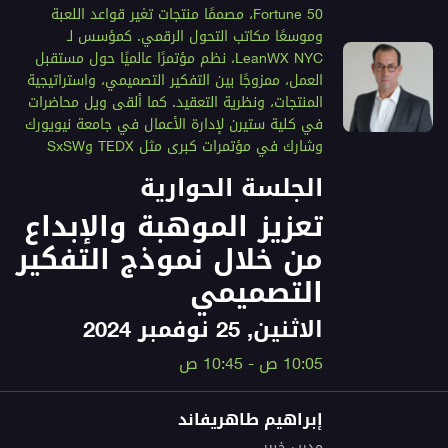
Fortune 50، مصممًا منتجات تغير قواعد اللعبة
وموسعًا مكاتب التحول الرقمي. كمؤسس لـ
LeanWX NYC، نظم مؤتمرًا عالميًا حول مستقبل
العمل، ممزوجًا بين التفكير التصميمي، واستراتيجية
المنتجات، ونظرية التعقيد. كما ألقى ويل محاضرات
في كلية ستيرن لإدارة الأعمال في جامعة نيويورك
وشارك في مؤتمرات كبرى مثل TEDX وSxSW
الجلسة الحوارية
تعزيز الموهبة والإبداع
من خلال نموذج التفكير
التصميمي
الاثنين, 25 نوفمبر 2024
10:05 ص - 10:45 ص
إبراهيم طاهريفاند
مدرب خبير