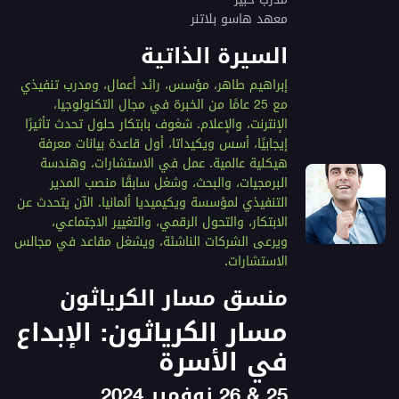
معهد هاسو بلاتنر
السيرة الذاتية
إبراهيم طاهر، مؤسس، رائد أعمال، ومدرب تنفيذي
مع 25 عامًا من الخبرة في مجال التكنولوجيا،
الإنترنت، والإعلام. شغوف بابتكار حلول تحدث تأثيرًا
إيجابيًا، أسس ويكيداتا، أول قاعدة بيانات معرفة
هيكلية عالمية. عمل في الاستشارات، وهندسة
البرمجيات، والبحث، وشغل سابقًا منصب المدير
التنفيذي لمؤسسة ويكيميديا ألمانيا. الآن يتحدث عن
الابتكار، والتحول الرقمي، والتغيير الاجتماعي،
ويرعى الشركات الناشئة، ويشغل مقاعد في مجالس
الاستشارات.
منسق مسار الكرياثون
مسار الكرياثون: الإبداع
في الأسرة
25 & 26 نوفمبر 2024